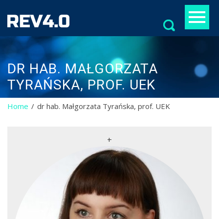
Szukaj:
DR HAB. MAŁGORZATA
TYRAŃSKA, PROF. UEK
Home
dr hab. Małgorzata Tyrańska, prof. UEK
+