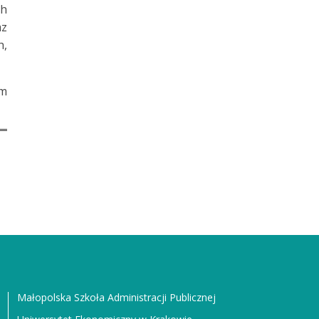
ch
az
h,
em
Małopolska Szkoła Administracji Publicznej