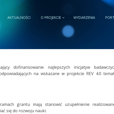
AKTUALNOŚCI
O PROJEKCIE
WYDARZENIA
PORT
jący dofinansowanie najlepszych inicjatyw badawczy
 odpowiadających na wskazane w projekcie REV 4.0 tema
mach grantu mają stanowić uzupełnienie realizowan
iać się do rozwoju nauki.