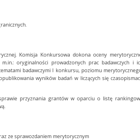
ranicznych.
orycznej. Komisja Konkursowa dokona oceny merytoryczn
 m.in.: oryginalności prowadzonych prac badawczych i i
 tematami badawczymi I konkursu, poziomu merytoryczneg
 opublikowania wyników badań w liczących się czasopisma
prawie przyznania grantów w oparciu o listę rankingo
wą.
wraz ze sprawozdaniem merytorycznym