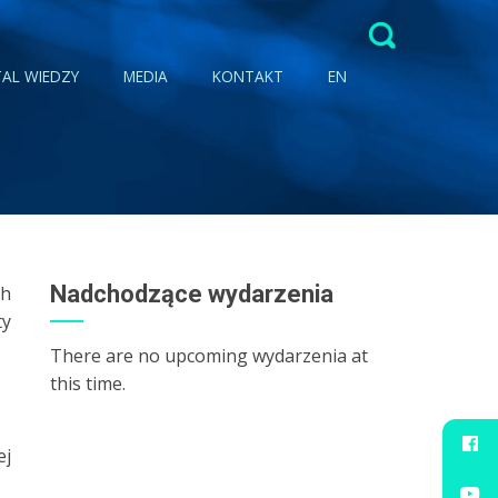
Szukaj:
AL WIEDZY
MEDIA
KONTAKT
EN
Nadchodzące wydarzenia
ch
ty
There are no upcoming wydarzenia at
this time.
ej