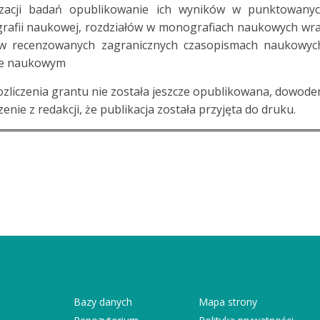
izacji badań opublikowanie ich wyników w punktowany
grafii naukowej, rozdziałów w monografiach naukowych wr
łu w recenzowanych zagranicznych czasopismach naukowyc
ie naukowym
zliczenia grantu nie została jeszcze opublikowana, dowod
nie z redakcji, że publikacja została przyjęta do druku.
Bazy danych
Mapa strony