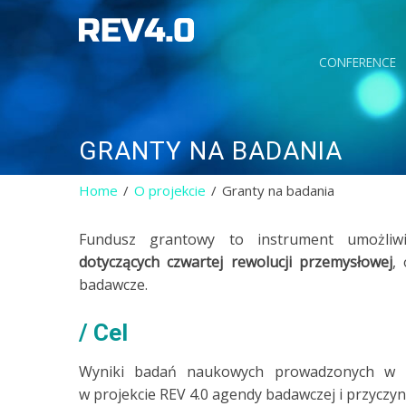
CONFERENCE
GRANTY NA BADANIA
Home
O projekcie
Granty na badania
Fundusz grantowy to instrument umożliwia
dotyczących czwartej rewolucji przemysłowej
,
badawcze.
Cel
Wyniki badań naukowych prowadzonych w ra
w projekcie REV 4.0 agendy badawczej i przyczyn