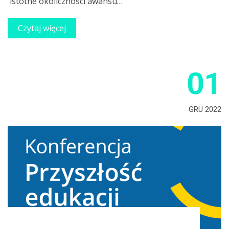
istotne okoliczności awansu…
Czytaj więcej
01
GRU 2022