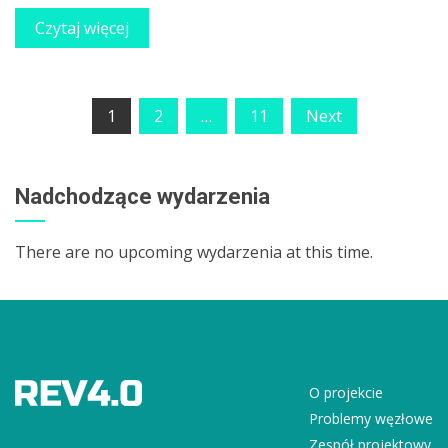
Czytaj więcej
Nawigacja
1
2
…
11
Next
po
wpisach
Nadchodzące wydarzenia
There are no upcoming wydarzenia at this time.
O projekcie
Problemy węzłowe
Zespół projektowy