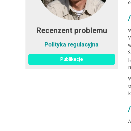
e
Recenzent problemu
W
V
Polityka regulacyjna
w
Ś
Publikacje
J
n
W
t
k
A