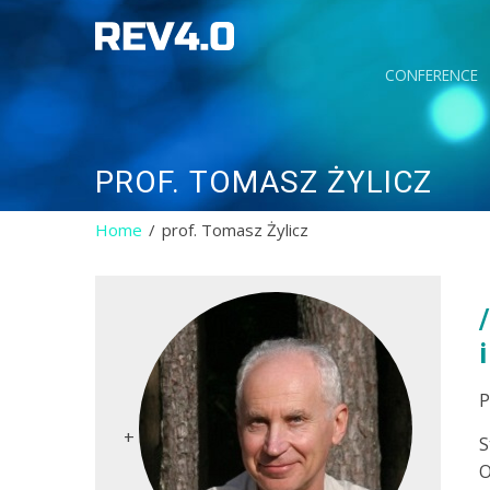
CONFERENCE
PROF. TOMASZ ŻYLICZ
Home
prof. Tomasz Żylicz
P
+
S
O