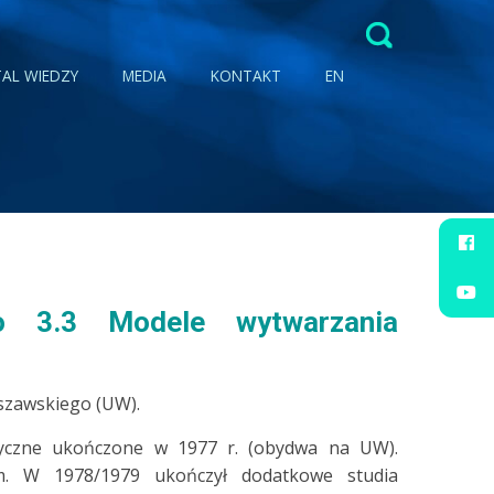
Szukaj:
AL WIEDZY
MEDIA
KONTAKT
EN
o
3.3 Modele wytwarzania
szawskiego (UW).
yczne ukończone w 1977 r. (obydwa na UW).
m. W 1978/1979 ukończył dodatkowe studia