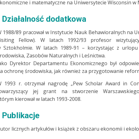
konomiczne i matematyczne na Uniwersytecie Wisconsin w 
Działalność dodatkowa
 1988/89 pracował w Instytucie Nauk Behawioralnych na Un
isiting Fellow). W latach 1992/93 profesor wizytują
 Sztokholmie. W latach 1989-91 – korzystając z urlop
rodowiska, Zasobów Naturalnych i Leśnictwa.
ako Dyrektor Departamentu Ekonomicznego był odpowied
a ochronę środowiska, jak również za przygotowanie reformy
 1993 r. otrzymał nagrodę „Pew Scholar Award in Cons
owarzyszący jej grant na stworzenie Warszawskie
tórym kierował w latach 1993-2008.
Publikacje
utor licznych artykułów i książek z obszaru ekonomii i ekolog