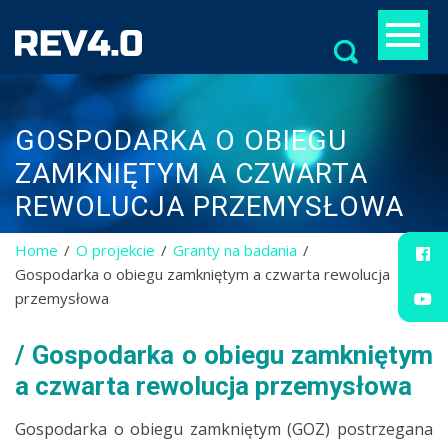
Szukaj:
GOSPODARKA O OBIEGU
ZAMKNIĘTYM A CZWARTA
REWOLUCJA PRZEMYSŁOWA
Home
O projekcie
Granty na badania
Gospodarka o obiegu zamkniętym a czwarta rewolucja
przemysłowa
Gospodarka o obiegu zamkniętym
a czwarta rewolucja przemysłowa
Gospodarka o obiegu zamkniętym (GOZ) postrzegana