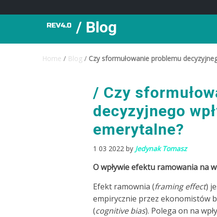
/ Blog
Home
/
Blog
/
Czy sformułowanie problemu decyzyjneg
Czy sformułow
decyzyjnego wpł
emerytalne?
1 03 2022 by
Jedynak Tomasz
O wpływie efektu ramowania na w
Efekt ramownia (
framing effect
) 
empirycznie przez ekonomistów 
(
cognitive bias
). Polega on na wp