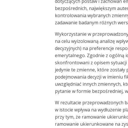
dotyczących postaw i zachowań e
bezpośrednich, największym aute
kontrolowania wybranych zmienn
zadawanie badanym różnych wersj
Wykorzystanie w przeprowadzonyc
na celu wyizolowaną analizę wpł
decyzyjnych) na preferencje res
emerytalnego. Zgodnie z ogólną i
skonfrontowani z opisem sytuacji
jedynie te zmienne, które zostały 
podejmowania decyzji w imieniu fi
uwzględniać innych zmiennych, kt
pytanie w formie bezpośredniej, w
W rezultacie przeprowadzonych b
w istocie wpływa na wydłużenie p
przy tym, że ramowanie ukierunko
ramowanie ukierunkowane na zysk