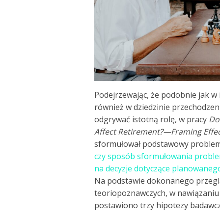
Podejrzewając, że podobnie jak w
również w dziedzinie przechodze
odgrywać istotną rolę, w pracy
Do
Affect Retirement?—Framing Effe
sformułował podstawowy problem 
czy sposób sformułowania proble
na decyzje dotyczące planowanego
Na podstawie dokonanego przegląd
teoriopoznawczych, w nawiązani
postawiono trzy hipotezy badawcz