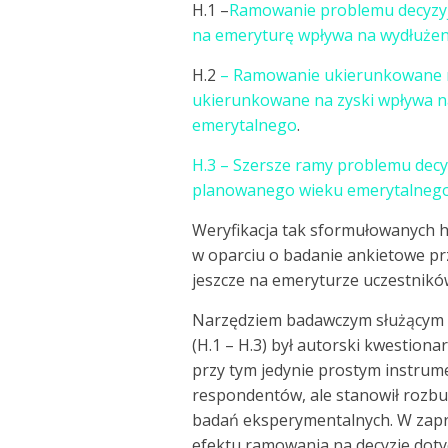
H.1 –
Ramowanie problemu decyzy
na emeryturę wpływa na wydłuże
H.2
– Ramowanie ukierunkowane na
ukierunkowane na zyski wpływa 
emerytalnego
.
H.3
– Szersze ramy problemu decy
planowanego wieku emerytalnego
Weryfikacja tak sformułowanych 
w oparciu o badanie ankietowe p
jeszcze na emeryturze uczestnik
Narzędziem badawczym służącym w
(H.1 – H.3) był autorski kwestiona
przy tym jedynie prostym instrum
respondentów, ale stanowił rozbu
badań eksperymentalnych. W zap
efektu ramowania na decyzje dot