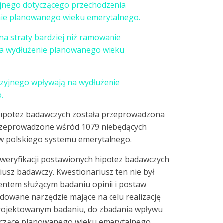
jnego dotyczącego przechodzenia
nie planowanego wieku emerytalnego.
 straty bardziej niż ramowanie
na wydłużenie planowanego wieku
zyjnego wpływają na wydłużenie
.
hipotez badawczych została przeprowadzona
rzeprowadzone wśród 1079 niebędących
ów polskiego systemu emerytalnego.
eryfikacji postawionych hipotez badawczych
riusz badawczy. Kwestionariusz ten nie był
entem służącym badaniu opinii i postaw
dowane narzędzie mające na celu realizację
rojektowanym badaniu, do zbadania wpływu
yczące planowanego wieku emerytalnego