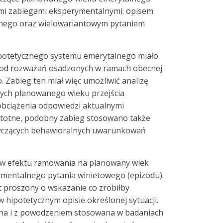
mi zabiegami eksperymentalnymi: opisem
lnego oraz wielowariantowym pytaniem
potetycznego systemu emerytalnego miało
 od rozważań osadzonych w ramach obecnej
 Zabieg ten miał więc umożliwić analizę
ących planowanego wieku przejścia
obciążenia odpowiedzi aktualnymi
stotne, podobny zabieg stosowano także
tyczących behawioralnych uwarunkowań
yw efektu ramowania na planowany wiek
ymentalnego pytania winietowego (epizodu).
t proszony o wskazanie co zrobiłby
 hipotetycznym opisie określonej sytuacji.
ana i z powodzeniem stosowana w badaniach