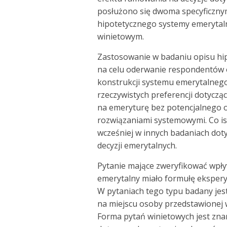
posłużono się dwoma specyficzny
hipotetycznego systemy emeryta
winietowym.
Zastosowanie w badaniu opisu hi
na celu oderwanie respondentów
konstrukcji systemu emerytalnego.
rzeczywistych preferencji dotycz
na emeryturę bez potencjalnego 
rozwiązaniami systemowymi. Co i
wcześniej w innych badaniach do
decyzji emerytalnych.
Pytanie mające zweryfikować wpł
emerytalny miało formułę eksper
W pytaniach tego typu badany jes
na miejscu osoby przedstawionej w
Forma pytań winietowych jest zn