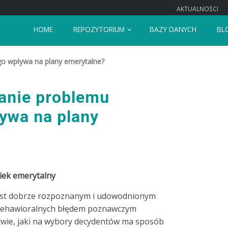
AKTUALNOŚCI
HOME
REPOZYTORIUM
BAZY DANYCH
BL
o wpływa na plany emerytalne?
anie problemu
ywa na plany
iek emerytalny
jest dobrze rozpoznanym i udowodnionym
behawioralnych błędem poznawczym
ływie, jaki na wybory decydentów ma sposób