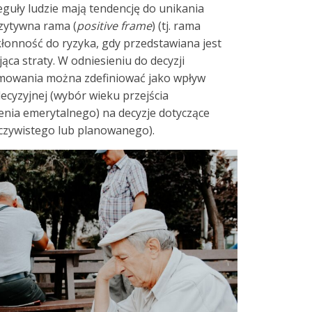
 reguły ludzie mają tendencję do unikania
ozytywna rama (
positive frame
) (tj. rama
kłonność do ryzyka, gdy przedstawiana jest
ąca straty. W odniesieniu do decyzji
amowania można zdefiniować jako wpływ
ecyzyjnej (wybór wieku przejścia
nia emerytalnego) na decyzje dotyczące
eczywistego lub planowanego).