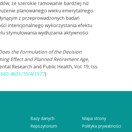
dów, że szerokie ramowanie bardziej niż
łużenie planowanego wieku emerytalnego.
 płynącym z przeprowadzonych badań
ości intencjonalnego wykorzystania efektu
lu stymulowania wydłużania aktywności
Does the Formulation of the Decision
ming Effect and Planned Retirement Age
,
ntal Research and Public Health, Vol. 19, Iss.
1660-4601/19/4/1977
)
Bazy danych
Mapa strony
Repozytorium
Polityka prywatności