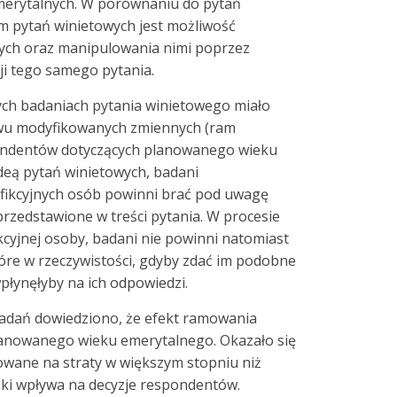
merytalnych. W porównaniu do pytań
m pytań winietowych jest możliwość
ych oraz manipulowania nimi poprzez
i tego samego pytania.
h badaniach pytania winietowego miało
ywu modyfikowanych zmiennych (ram
pondentów dotyczących planowanego wieku
deą pytań winietowych, badani
 fikcyjnych osób powinni brać pod uwagę
przedstawione w treści pytania. W procesie
kcyjnej osoby, badani nie powinni natomiast
óre w rzeczywistości, gdyby zdać im podobne
płynęłyby na ich odpowiedzi.
adań dowiedziono, że efekt ramowania
lanowanego wieku emerytalnego. Okazało się
wane na straty w większym stopniu niż
i wpływa na decyzje respondentów.