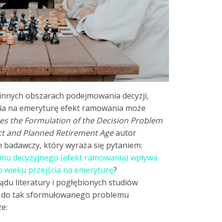
 innych obszarach podejmowania decyzji,
nia na emeryturę efekt ramowania może
es the Formulation of the Decision Problem
ct and Planned Retirement Age
autor
badawczy, który wyraża się pytaniem:
mu decyzyjnego (efekt ramowania) wpływa
 wieku przejścia na emeryturę
?
u literatury i pogłębionych studiów
u do tak sformułowanego problemu
e: