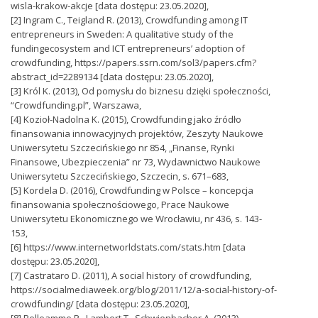
wisla-krakow-akcje [data dostępu: 23.05.2020],
[2] Ingram C., Teigland R. (2013), Crowdfunding among IT
entrepreneurs in Sweden: A qualitative study of the
fundingecosystem and ICT entrepreneurs’ adoption of
crowdfunding, https://papers.ssrn.com/sol3/papers.cfm?
abstract_id=2289134 [data dostępu: 23.05.2020],
[3] Król K. (2013), Od pomysłu do biznesu dzięki społeczności,
“Crowdfunding.pl”, Warszawa,
[4] Kozioł-Nadolna K. (2015), Crowdfunding jako źródło
finansowania innowacyjnych projektów, Zeszyty Naukowe
Uniwersytetu Szczecińskiego nr 854, „Finanse, Rynki
Finansowe, Ubezpieczenia” nr 73, Wydawnictwo Naukowe
Uniwersytetu Szczecińskiego, Szczecin, s. 671–683,
[5] Kordela D. (2016), Crowdfunding w Polsce – koncepcja
finansowania społecznościowego, Prace Naukowe
Uniwersytetu Ekonomicznego we Wrocławiu, nr 436, s. 143-
153,
[6] https://www.internetworldstats.com/stats.htm [data
dostępu: 23.05.2020],
[7] Castrataro D. (2011), A social history of crowdfunding,
https://socialmediaweek.org/blog/2011/12/a-social-history-of-
crowdfunding/ [data dostępu: 23.05.2020],
[8] Belleamme P., Lambert T., Schwienbacher A. (2013),