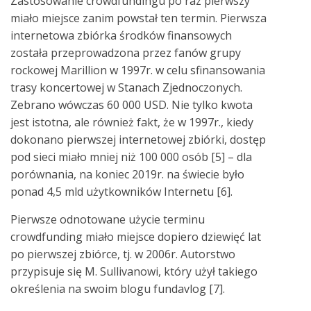
Zastosowanie crowdfundingu po raz pierwszy
miało miejsce zanim powstał ten termin. Pierwsza
internetowa zbiórka środków finansowych
została przeprowadzona przez fanów grupy
rockowej Marillion w 1997r. w celu sfinansowania
trasy koncertowej w Stanach Zjednoczonych.
Zebrano wówczas 60 000 USD. Nie tylko kwota
jest istotna, ale również fakt, że w 1997r., kiedy
dokonano pierwszej internetowej zbiórki, dostęp
pod sieci miało mniej niż 100 000 osób [5] – dla
porównania, na koniec 2019r. na świecie było
ponad 4,5 mld użytkowników Internetu [6].
Pierwsze odnotowane użycie terminu
crowdfunding miało miejsce dopiero dziewięć lat
po pierwszej zbiórce, tj. w 2006r. Autorstwo
przypisuje się M. Sullivanowi, który użył takiego
określenia na swoim blogu fundavlog [7].