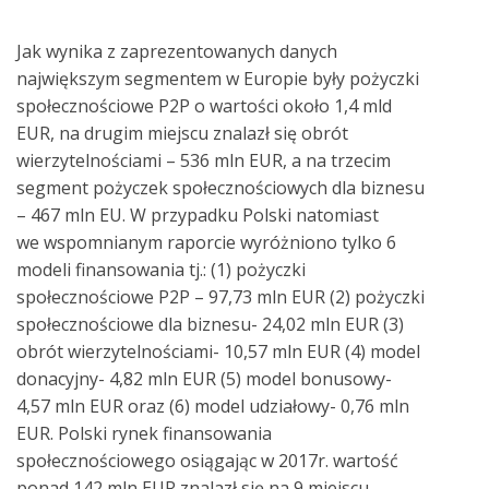
Jak wynika z zaprezentowanych danych
największym segmentem w Europie były pożyczki
społecznościowe P2P o wartości około 1,4 mld
EUR, na drugim miejscu znalazł się obrót
wierzytelnościami – 536 mln EUR, a na trzecim
segment pożyczek społecznościowych dla biznesu
– 467 mln EU. W przypadku Polski natomiast
we wspomnianym raporcie wyróżniono tylko 6
modeli finansowania tj.: (1) pożyczki
społecznościowe P2P – 97,73 mln EUR (2) pożyczki
społecznościowe dla biznesu- 24,02 mln EUR (3)
obrót wierzytelnościami- 10,57 mln EUR (4) model
donacyjny- 4,82 mln EUR (5) model bonusowy-
4,57 mln EUR oraz (6) model udziałowy- 0,76 mln
EUR. Polski rynek finansowania
społecznościowego osiągając w 2017r. wartość
ponad 142 mln EUR znalazł się na 9 miejscu