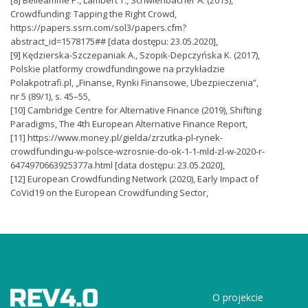
Crowdfunding: Tapping the Right Crowd,
https://papers.ssrn.com/sol3/papers.cfm?
abstract_id=1578175## [data dostępu: 23.05.2020],
[9] Kędzierska-Szczepaniak A., Szopik-Depczyńska K. (2017),
Polskie platformy crowdfundingowe na przykładzie
Polakpotrafi.pl, „Finanse, Rynki Finansowe, Ubezpieczenia”,
nr 5 (89/1), s. 45–55,
[10] Cambridge Centre for Alternative Finance (2019), Shifting
Paradigms, The 4th European Alternative Finance Report,
[11] https://www.money.pl/gielda/zrzutka-pl-rynek-
crowdfundingu-w-polsce-wzrosnie-do-ok-1-1-mld-zl-w-2020-r-
6474970663925377a.html [data dostępu: 23.05.2020],
[12] European Crowdfunding Network (2020), Early Impact of
CoVid19 on the European Crowdfunding Sector,
O projekcie